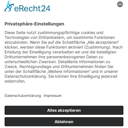
Damit deine Botschaft ankommt.
21682 Stade · Glückstädter Straße 10
Telefon:
+49414193130
info@medientzentrum-stade.de
Montag bis Donnerstag
09:00 bis 17:00 Uhr
Freitag bis 15:00 Uhr
Impressum
Datenschutz