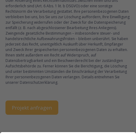
oder Änderung eines Rechtsverhältnisses zwischen Ihnen und uns
erforderlich sind (Art. 6 Abs. 1 lit. b DSGVO) oder eine sonstige
Rechtsnorm die Verarbeitung gestattet. Ihre personenbezogenen Daten
verbleiben bei uns, bis Sie uns zur Löschung auffordern, Ihre Einwilligung
zur Speicherung widerrufen oder der Zweck für die Datenspeicherung
entfällt (z. B. nach abgeschlossener Bearbeitung Ihres Anliegens).
Zwingende gesetzliche Bestimmungen – insbesondere steuer- und
handelsrechtliche Aufbewahrungsfristen – bleiben unberührt. Sie haben
jederzeit das Recht, unentgeltlich Auskunft über Herkunft, Empfänger
und Zweck Ihrer gespeicherten personenbezogenen Daten zu erhalten.
Ihnen steht außerdem ein Recht auf Widerspruch, auf
Datenübertragbarkeit und ein Beschwerderecht bei der zuständigen
Aufsichtsbehörde zu. Ferner können Sie die Berichtigung, die Löschung
und unter bestimmten Umständen die Einschränkung der Verarbeitung
Ihrer personenbezogenen Daten verlangen. Details entnehmen Sie
unserer Datenschutzerklärung.
.
Projekt anfragen