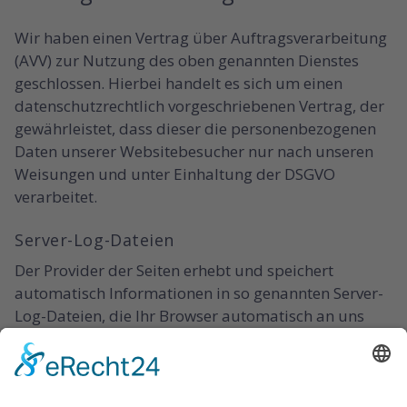
Wir haben einen Vertrag über Auftragsverarbeitung
(AVV) zur Nutzung des oben genannten Dienstes
geschlossen. Hierbei handelt es sich um einen
datenschutzrechtlich vorgeschriebenen Vertrag, der
gewährleistet, dass dieser die personenbezogenen
Daten unserer Websitebesucher nur nach unseren
Weisungen und unter Einhaltung der DSGVO
verarbeitet.
Server-Log-Dateien
Der Provider der Seiten erhebt und speichert
automatisch Informationen in so genannten Server-
Log-Dateien, die Ihr Browser automatisch an uns
übermittelt. Dies sind:
Browsertyp und Browserversion