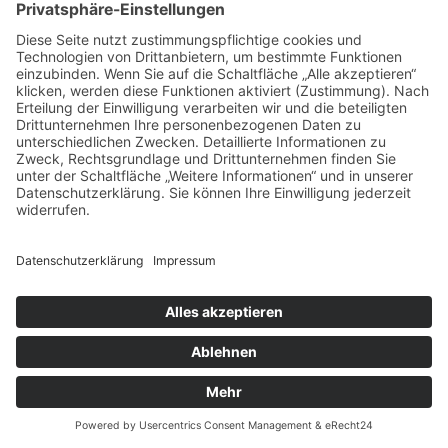
verwendetes Betriebssystem
Referrer URL
Hostname des zugreifenden Rechners
Uhrzeit der Serveranfrage
IP-Adresse
Eine Zusammenführung dieser Daten mit anderen
Datenquellen wird nicht vorgenommen.
Die Erfassung dieser Daten erfolgt auf Grundlage
von Art. 6 Abs. 1 lit. f DSGVO. Der Websitebetreiber
hat ein berechtigtes Interesse an der technisch
fehlerfreien Darstellung und der Optimierung seiner
Website – hierzu müssen die Server-Log-Files erfasst
werden.
Kontaktformular
Wenn Sie uns per Kontaktformular Anfragen