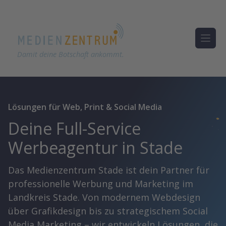
Damit deine Botschaft ankommt.
Zum
Inhalt
Lösungen für Web, Print & Social Media
springen
Deine Full-Service
Werbeagentur in Stade
Das Medienzentrum Stade ist dein Partner für
professionelle Werbung und Marketing im
Landkreis Stade. Von modernem Webdesign
über Grafikdesign bis zu strategischem Social
Media Marketing – wir entwickeln Lösungen, die